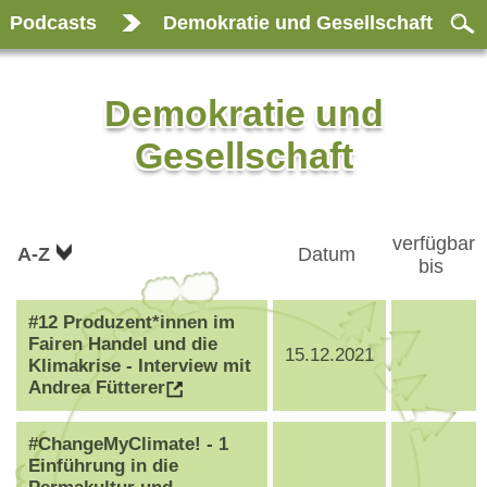
Podcasts
Demokratie und Gesellschaft
Demokratie und
Gesellschaft
verfügbar
A-Z
Datum
bis
#12 Produzent*innen im
Fairen Handel und die
15.12.2021
Klimakrise - Interview mit
Andrea Fütterer
#ChangeMyClimate! - 1
Einführung in die