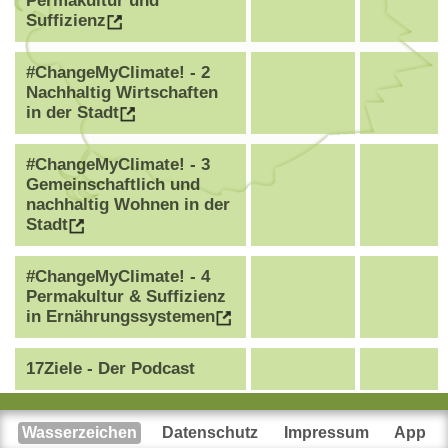
Permakultur und
Suffizienz
#ChangeMyClimate! - 2
Nachhaltig Wirtschaften
in der Stadt
#ChangeMyClimate! - 3
Gemeinschaftlich und
nachhaltig Wohnen in der
Stadt
#ChangeMyClimate! - 4
Permakultur & Suffizienz
in Ernährungssystemen
17Ziele - Der Podcast
AnStifter - Teil 3:
Wasserzeichen
Datenschutz
Impressum
App
Geschlechtergerechtigkeit
21.11.2025