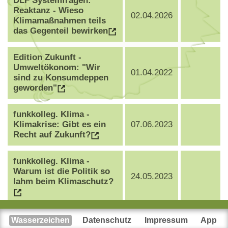
DLF Systemfragen:
Reaktanz - Wieso
02.04.2026
Klimamaßnahmen teils
das Gegenteil bewirken
Edition Zukunft -
Umweltökonom: "Wir
01.04.2022
sind zu Konsumdeppen
geworden"
funkkolleg. Klima -
Klimakrise: Gibt es ein
07.06.2023
Recht auf Zukunft?
funkkolleg. Klima -
Warum ist die Politik so
24.05.2023
lahm beim Klimaschutz?
funkkolleg. Klima -
Wasserzeichen
Datenschutz
Impressum
App