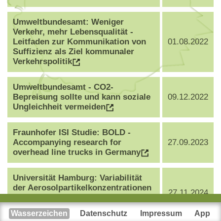
Umweltbundesamt: Weniger
Verkehr, mehr Lebensqualität -
Leitfaden zur Kommunikation von
01.08.2022
Suffizienz als Ziel kommunaler
Verkehrspolitik
Umweltbundesamt - CO2-
Bepreisung sollte und kann soziale
09.12.2022
Ungleichheit vermeiden
Fraunhofer ISI Studie: BOLD -
Accompanying research for
27.09.2023
overhead line trucks in Germany
Universität Hamburg: Variabilität
der Aerosolpartikelkonzentrationen
27.11.2024
aus Reifen- und Bremsverschleiß
im Stadtgebiet
Wasserzeichen
Datenschutz
Impressum
App